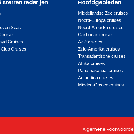
6 sterren rederijen
Hoofdgebieden
n
Middellandse Zee cruises
a
Noord-Europa cruises
Seven Seas
Noord-Amerika cruises
Cruises
Caribbean cruises
oyd Cruises
Azië cruises
Club Cruises
Zuid-Amerika cruises
Transatlantische cruises
Afrika cruises
Panamakanaal cruises
Antarctica cruises
Midden-Oosten cruises
Algemene voorwaarde