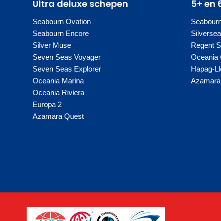
Ultra deluxe schepen
5+ en 
Seabourn Ovation
Seabour
Seabourn Encore
Silverse
Silver Muse
Regent 
Seven Seas Voyager
Oceania 
Seven Seas Explorer
Hapag-Ll
Oceania Marina
Azamara 
Oceania Riviera
Europa 2
Azamara Quest