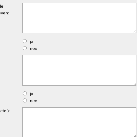
de
even:
ja
nee
ja
nee
etc.):