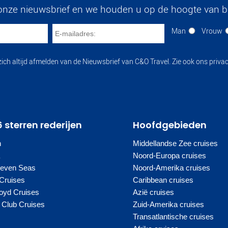
onze nieuwsbrief en we houden u op de hoogte van bi
Man
Vrouw
zich altijd afmelden van de Nieuwsbrief van C&O Travel. Zie ook ons privac
6 sterren rederijen
Hoofdgebieden
n
Middellandse Zee cruises
a
Noord-Europa cruises
Seven Seas
Noord-Amerika cruises
Cruises
Caribbean cruises
oyd Cruises
Azië cruises
Club Cruises
Zuid-Amerika cruises
Transatlantische cruises