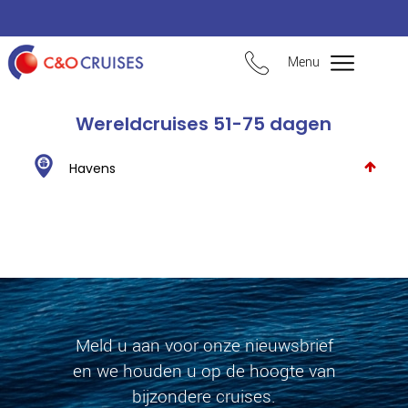
Menu
Wereldcruises 51-75 dagen
Havens
Meld u aan voor onze nieuwsbrief
en we houden u op de hoogte van
bijzondere cruises.