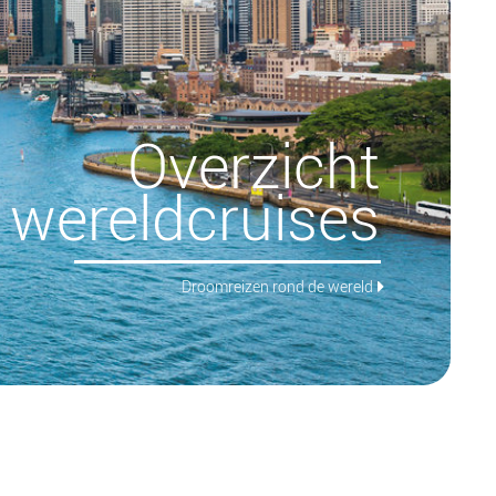
Overzicht
wereldcruises
Droomreizen rond de wereld