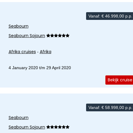
Vanaf:
€
46.998,00
p.p.
Seabourn
Seabourn Sojourn
Afrika cruises
Afrika
-
4 January 2020 t/m 29 April 2020
Bekijk cruise
Vanaf:
€
58.998,00
p.p.
Seabourn
Seabourn Sojourn