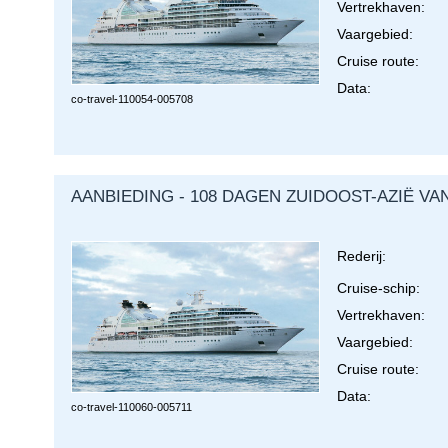
Vertrekhaven:
Vaargebied:
Cruise route:
Data:
co-travel-
110054-005708
AANBIEDING - 108 DAGEN ZUIDOOST-AZIË VA
Rederij:
Cruise-schip:
Vertrekhaven:
Vaargebied:
Cruise route:
Data:
co-travel-
110060-005711