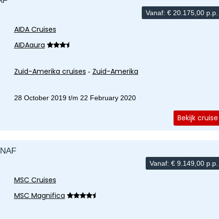
AF
Vanaf:
€
20.175,00
p.p.
AIDA Cruises
AIDAaura
Zuid-Amerika cruises
Zuid-Amerika
-
28 October 2019 t/m 22 February 2020
Bekijk cruise
ANAF
Vanaf:
€
9.149,00
p.p.
MSC Cruises
MSC Magnifica