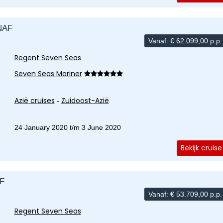
NAF
Vanaf:
€
62.099,00
p.p.
Regent Seven Seas
Seven Seas Mariner
Azië cruises
Zuidoost-Azië
-
24 January 2020 t/m 3 June 2020
Bekijk cruise
F
Vanaf:
€
53.709,00
p.p.
Regent Seven Seas