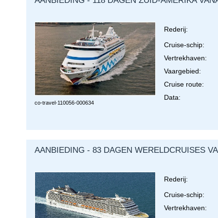
AANBIEDING - 118 DAGEN ZUID-AMERIKA VAN
Rederij:
Cruise-schip:
Vertrekhaven:
Vaargebied:
Cruise route:
Data:
co-travel-
110056-000634
AANBIEDING - 83 DAGEN WERELDCRUISES V
Rederij:
Cruise-schip:
Vertrekhaven: