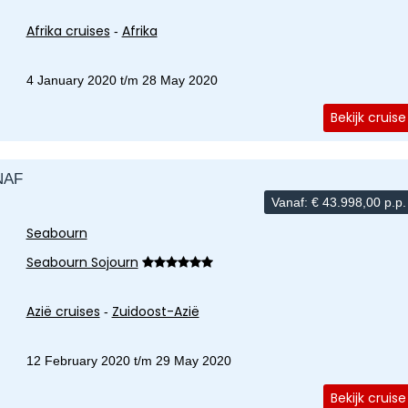
Afrika cruises
Afrika
-
4 January 2020 t/m 28 May 2020
Bekijk cruise
NAF
Vanaf:
€
43.998,00
p.p.
Seabourn
Seabourn Sojourn
Azië cruises
Zuidoost-Azië
-
12 February 2020 t/m 29 May 2020
Bekijk cruise